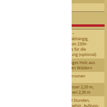
Kaution
300 €
Ausstattung und Details
Heizung
Holzofen –
stromunabhängig,
lediglich ein 230V-
Anschluss für die
Beleuchtung (optional)
Material
Nachhaltiges Holz aus
heimischen Wäldern
Kapazität
für 4-6 Personen
Innenmaße
Durchmesser 2,20 m,
Liegeflächen 2,30 m
Inklusive
Holz für 4 Stunden,
Saunazubehör, Aufguss-