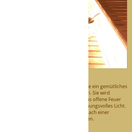
gemütliches Holzfeuer in der mobilen Sauna
Mit dieser Holzofen-Sauna genießen Sie ein gemütliches
Saunaerlebnis ohne hohe Stromkosten. Sie wird
nachhaltig beheizt und bietet durch das offene Feuer
nicht nur Wärme, sondern auch stimmungsvolles Licht.
Ideal für Naturliebhaber und alle, die nach einer
intensiven, natürlichen Erholung suchen.