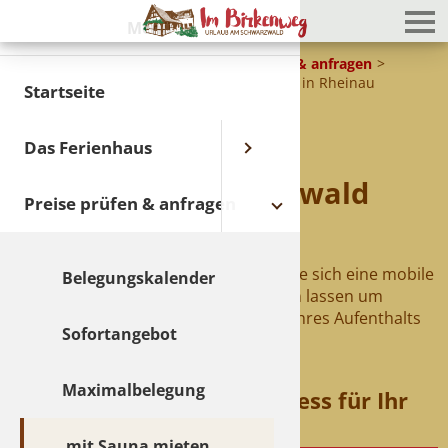
Menü
Ferienhaus Im Birkenweg
Preise prüfen & anfragen
Ferienhaus Schwarzwald mit Sauna mieten in Rheinau
Startseite
mobile Sauna beim
Das Ferienhaus
Ferienhaus Schwarzwald
Preise prüfen & anfragen
dazu mieten
Über einen lokalen Anbieter können Sie sich eine mobile
Belegungskalender
Faßsauna direkt ans Ferienhaus liefern lassen um
entspannende Saunagänge während Ihres Aufenthalts
Sofortangebot
zu genießen.
Maximalbelegung
Mobile Fass-Sauna – Wellness für Ihr
Ferienerlebnis
mit Sauna mieten