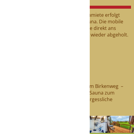
Buchung und Anlieferung
Die Buchung und Bezahlung der Saunamiete erfolgt
direkt beim Vermieter der mobilen Sauna. Die mobile
Faß-Sauna wird flexibel nach Absprache direkt ans
Ferienhaus Im Birkenweg geliefert und wieder abgeholt.
Vermieter
Steffen ???
Telefon
0176 47356691
E-Mail
sauna-
mieten@web.de
Genießen Sie Wellness im Ferienhaus Im Birkenweg –
buchen Sie jetzt Ihre persönliche Fass-Sauna zum
Aufenthalt dazu und schaffen Sie unvergessliche
Momente der Entspannung.