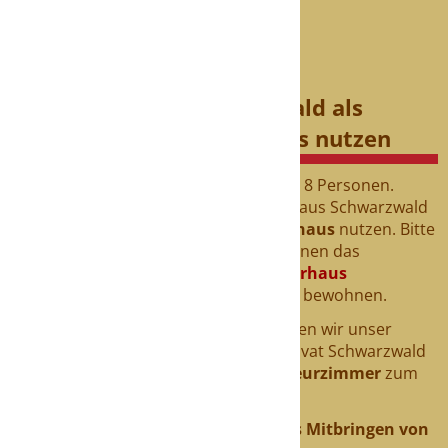
Das Ferienhaus Schwarzwald als
Seminarhaus/Gruppenhaus nutzen
Die normale Maximalbelegung beträgt 8 Personen.
Größere Gruppen können das Ferienhaus Schwarzwald
auch als
Gruppenhaus
bzw.
Seminarhaus
nutzen. Bitte
beachten Sie hierzu unsere Informationen das
Ferienhaus als
Gruppenhaus/Seminarhaus
Schwarzwald mit bis zu 12 Personen
bewohnen.
Bei kurzfristiger Verfügbarkeit vermieten wir unser
exklusives Ferienhaus Schwarzwald Privat Schwarzwald
auch als
Monteurunterkunft
/
Monteurzimmer
zum
Sonderpreis.
Das Rauchen im Ferienhaus und das Mitbringen von