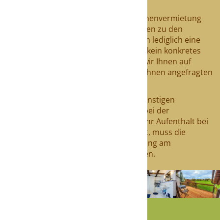
Tieren ist nicht gestattet.
Alle Angebote sind freibleibend. Zwischenvermietung
vorbehalten. Die vorgenannten Angaben zu den
Konditionen für eine Anmietung stellen lediglich eine
saisonale Preisübersicht dar und sind kein konkretes
Vermietungsangebot! Gerne nennen wir Ihnen auf
Anfrage einen Endpreis für einen von Ihnen angefragten
Zeitraum.
Wir empfehlen den Abschluss einer günstigen
Reisekostenrücktrittsversicherung
bei der
Würzburger Versicherungs AG
. Falls Ihr Aufenthalt bei
uns innerhalb von 30 Tagen stattfindet, muss die
Buchung der Reiserücktrittsversicherung am
Buchungstag oder am Folgetag erfolgen.
unsere Angebote