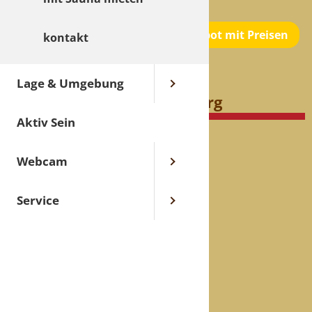
hier
.
Kicken Sie hier für ein Sofortangebot mit Preisen
kontakt
Belegungsplan Ferienhaus
Lage & Umgebung
Schwarzwald bei Strasbourg
Aktiv Sein
Webcam
Service